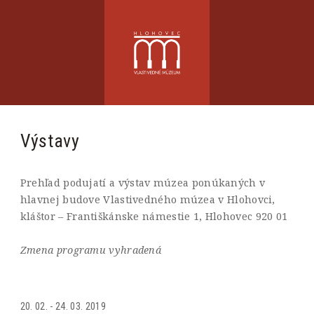
Výstavy
Prehľad podujatí a výstav múzea ponúkaných v
hlavnej budove Vlastivedného múzea v Hlohovci,
kláštor – Františkánske námestie 1, Hlohovec 920 01
Zmena programu vyhradená
20. 02. - 24. 03. 2019