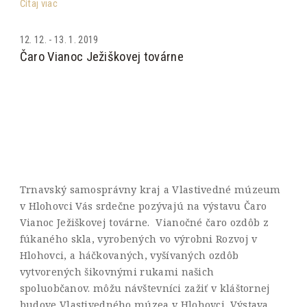
Čítaj viac
12. 12. - 13. 1. 2019
Čaro Vianoc Ježiškovej továrne
Trnavský samosprávny kraj a Vlastivedné múzeum
v Hlohovci Vás srdečne pozývajú na výstavu Čaro
Vianoc Ježiškovej továrne. Vianočné čaro ozdôb z
fúkaného skla, vyrobených vo výrobni Rozvoj v
Hlohovci, a háčkovaných, vyšívaných ozdôb
vytvorených šikovnými rukami našich
spoluobčanov. môžu návštevníci zažiť v kláštornej
budove Vlastivedného múzea v Hlohovci. Výstava