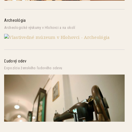
Archeológia
Archeologické výskumy v Hlohovci a na okolí
Ľudový odev
Expozícia ženského ľudového odevu