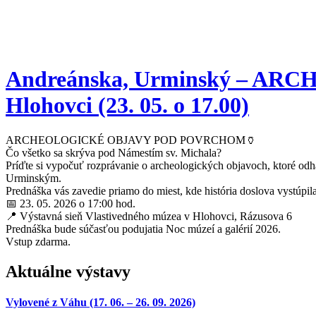
Andreánska, Urminský – ARC
Hlohovci (23. 05. o 17.00)
ARCHEOLOGICKÉ OBJAVY POD POVRCHOM🏺
Čo všetko sa skrýva pod Námestím sv. Michala?
Príďte si vypočuť rozprávanie o archeologických objavoch, ktoré od
Urminským.
Prednáška vás zavedie priamo do miest, kde história doslova vystúpil
📅 23. 05. 2026 o 17:00 hod.
📍 Výstavná sieň Vlastivedného múzea v Hlohovci, Rázusova 6
Prednáška bude súčasťou podujatia Noc múzeí a galérií 2026.
Vstup zdarma.
Aktuálne výstavy
Vylovené z Váhu (17. 06. – 26. 09. 2026)