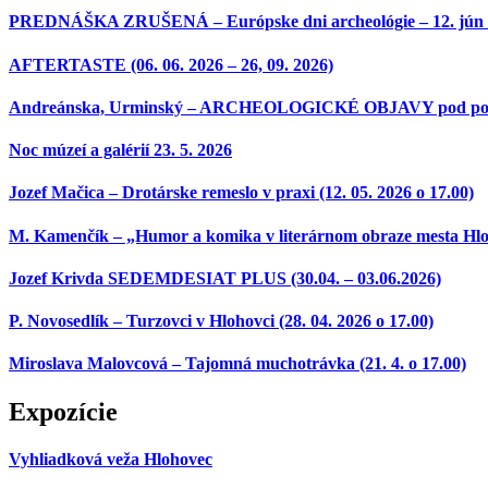
PREDNÁŠKA ZRUŠENÁ – Európske dni archeológie – 12. jún 2026 
AFTERTASTE (06. 06. 2026 – 26, 09. 2026)
Andreánska, Urminský – ARCHEOLOGICKÉ OBJAVY pod povrchom
Noc múzeí a galérií 23. 5. 2026
Jozef Mačica – Drotárske remeslo v praxi (12. 05. 2026 o 17.00)
M. Kamenčík – „Humor a komika v literárnom obraze mesta Hloh
Jozef Krivda SEDEMDESIAT PLUS (30.04. – 03.06.2026)
P. Novosedlík – Turzovci v Hlohovci (28. 04. 2026 o 17.00)
Miroslava Malovcová – Tajomná muchotrávka (21. 4. o 17.00)
Expozície
Vyhliadková veža Hlohovec