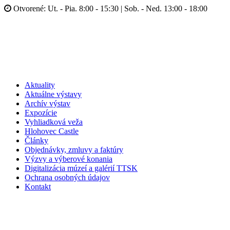
Otvorené: Ut. - Pia. 8:00 - 15:30 | Sob. - Ned. 13:00 - 18:00
Aktuality
Aktuálne výstavy
Archív výstav
Expozície
Vyhliadková veža
Hlohovec Castle
Články
Objednávky, zmluvy a faktúry
Výzvy a výberové konania
Digitalizácia múzeí a galérií TTSK
Ochrana osobných údajov
Kontakt