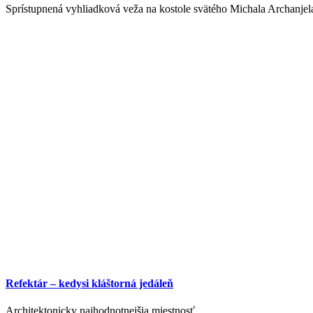
Sprístupnená vyhliadková veža na kostole svätého Michala Archanjel
Refektár – kedysi kláštorná jedáleň
Architektonicky najhodnotnejšia miestnosť