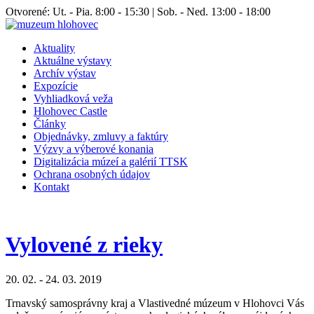
Otvorené: Ut. - Pia. 8:00 - 15:30 | Sob. - Ned. 13:00 - 18:00
Aktuality
Aktuálne výstavy
Archív výstav
Expozície
Vyhliadková veža
Hlohovec Castle
Články
Objednávky, zmluvy a faktúry
Výzvy a výberové konania
Digitalizácia múzeí a galérií TTSK
Ochrana osobných údajov
Kontakt
Vylovené z rieky
20. 02. - 24. 03. 2019
Trnavský samosprávny kraj a Vlastivedné múzeum v Hlohovci Vás