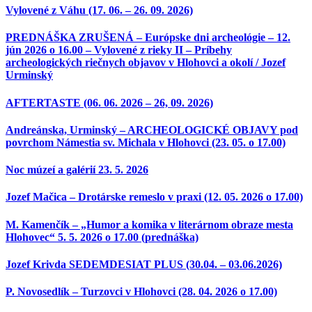
Vylovené z Váhu (17. 06. – 26. 09. 2026)
PREDNÁŠKA ZRUŠENÁ – Európske dni archeológie – 12.
jún 2026 o 16.00 – Vylovené z rieky II – Príbehy
archeologických riečnych objavov v Hlohovci a okolí / Jozef
Urminský
AFTERTASTE (06. 06. 2026 – 26, 09. 2026)
Andreánska, Urminský – ARCHEOLOGICKÉ OBJAVY pod
povrchom Námestia sv. Michala v Hlohovci (23. 05. o 17.00)
Noc múzeí a galérií 23. 5. 2026
Jozef Mačica – Drotárske remeslo v praxi (12. 05. 2026 o 17.00)
M. Kamenčík – „Humor a komika v literárnom obraze mesta
Hlohovec“ 5. 5. 2026 o 17.00 (prednáška)
Jozef Krivda SEDEMDESIAT PLUS (30.04. – 03.06.2026)
P. Novosedlík – Turzovci v Hlohovci (28. 04. 2026 o 17.00)