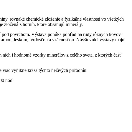
iny, rovnaké chemické zloženie a fyzikálne vlastnosti vo všetkých
je zložená z hornín, ktoré obsahujú minerály.
žiť pod povrchom. Výstava ponúka pohľad na rudy rôznych kovov
ou farbou, leskom, tvrdosťou a vzácnosťou. Návštevníci výstavy majú
nich i hodnot­né vzorky minerálov z celého sveta, z ktorých časť
 viac vynikne krása týchto neživých prírodnín.
:00 hod.