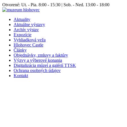
Otvorené: Ut. - Pia. 8:00 - 15:30 | Sob. - Ned. 13:00 - 18:00
Aktuality
Aktuálne výstavy
Archív výstav
Expozície
Vyhliadková veža
Hlohovec Castle
Články
Objednávky, zmluvy a faktúry
Výzvy a výberové konania
Digitalizácia múzeí a galérií TTSK
Ochrana osobných údajov
Kontakt