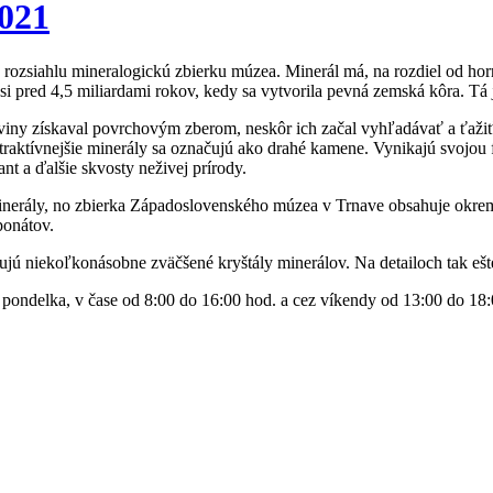
021
ozsiahlu mineralogickú zbierku múzea. Minerál má, na rozdiel od horn
asi pred 4,5 miliardami rokov, kedy sa vytvorila pevná zemská kôra. Tá 
roviny získaval povrchovým zberom, neskôr ich začal vyhľadávať a ťa
Najatraktívnejšie minerály sa označujú ako drahé kamene. Vynikajú svoj
nt a ďalšie skvosty neživej prírody.
inerály, no zbierka Západoslovenského múzea v Trnave obsahuje okrem 
ponátov.
ujú niekoľkonásobne zväčšené kryštály minerálov. Na detailoch tak ešte
 pondelka, v čase od 8:00 do 16:00 hod. a cez víkendy od 13:00 do 18