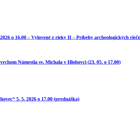
o 16.00 – Vylovené z rieky II – Príbehy archeologických riečny
 Námestia sv. Michala v Hlohovci (23. 05. o 17.00)
ovec“ 5. 5. 2026 o 17.00 (prednáška)