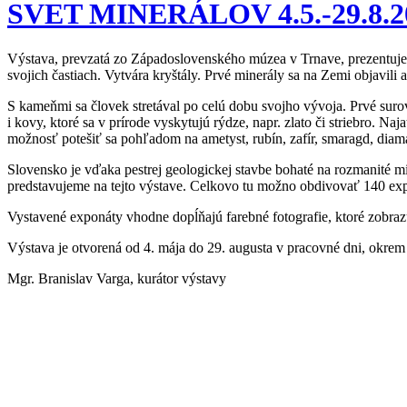
SVET MINERÁLOV 4.5.-29.8.2
Výstava, prevzatá zo Západoslovenského múzea v Trnave, prezentuje r
svojich častiach. Vytvára kryštály. Prvé minerály sa na Zemi objavili 
S kameňmi sa človek stretával po celú dobu svojho vývoja. Prvé su
i kovy, ktoré sa v prírode vyskytujú rýdze, napr. zlato či striebro. 
možnosť potešiť sa pohľadom na ametyst, rubín, zafír, smaragd, diama
Slovensko je vďaka pestrej geologickej stavbe bohaté na rozmanité m
predsta­vujeme na tejto výstave. Celkovo tu možno obdivovať 140 ex
Vystavené exponáty vhodne dopĺňajú farebné fotografie, ktoré zobraz
Výstava je otvorená od 4. mája do 29. augusta v pracovné dni, okrem
Mgr. Branislav Varga, kurátor výstavy