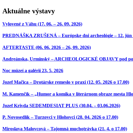
Aktuálne výstavy
Vylovené z Váhu (17. 06. – 26. 09. 2026)
PREDNÁŠKA ZRUŠENÁ – Európske dni archeológie – 12. jún 2026 
AFTERTASTE (06. 06. 2026 – 26, 09. 2026)
Andreánska, Urminský – ARCHEOLOGICKÉ OBJAVY pod povrchom
Noc múzeí a galérií 23. 5. 2026
Jozef Mačica – Drotárske remeslo v praxi (12. 05. 2026 o 17.00)
M. Kamenčík – „Humor a komika v literárnom obraze mesta Hloh
Jozef Krivda SEDEMDESIAT PLUS (30.04. – 03.06.2026)
P. Novosedlík – Turzovci v Hlohovci (28. 04. 2026 o 17.00)
Miroslava Malovcová – Tajomná muchotrávka (21. 4. o 17.00)