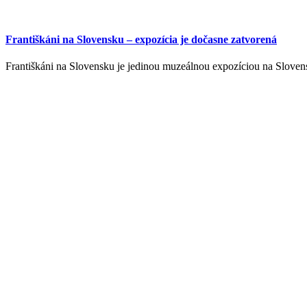
Františkáni na Slovensku – expozícia je dočasne zatvorená
Františkáni na Slovensku je jedinou muzeálnou expozíciou na Sloven