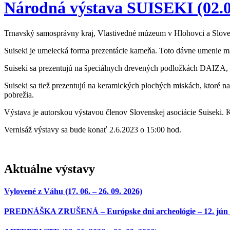
Národná výstava SUISEKI (02.06
Trnavský samosprávny kraj, Vlastivedné múzeum v Hlohovci a Sloven
Suiseki je umelecká forma prezentácie kameňa. Toto dávne umenie má 
Suiseki sa prezentujú na špeciálnych drevených podložkách DAIZA, kt
Suiseki sa tiež prezentujú na keramických plochých miskách, ktoré na
pobrežia.
Výstava je autorskou výstavou členov Slovenskej asociácie Suiseki. Ka
Vernisáž výstavy sa bude konať 2.6.2023 o 15:00 hod.
Aktuálne výstavy
Vylovené z Váhu (17. 06. – 26. 09. 2026)
PREDNÁŠKA ZRUŠENÁ – Európske dni archeológie – 12. jún 2026 