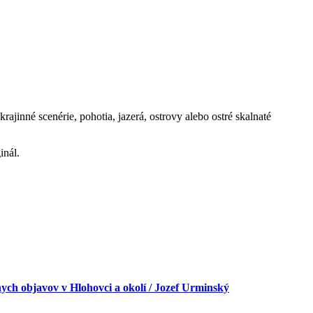
jinné scenérie, pohotia, jazerá, ostrovy alebo ostré skalnaté
inál.
ch objavov v Hlohovci a okolí / Jozef Urminský