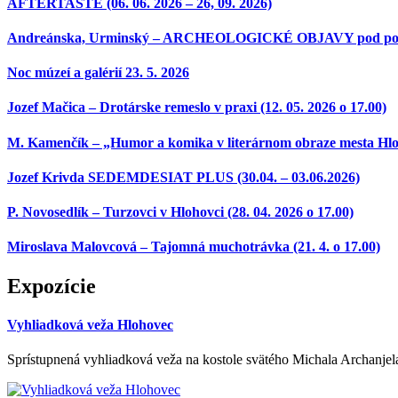
AFTERTASTE (06. 06. 2026 – 26, 09. 2026)
Andreánska, Urminský – ARCHEOLOGICKÉ OBJAVY pod povrchom
Noc múzeí a galérií 23. 5. 2026
Jozef Mačica – Drotárske remeslo v praxi (12. 05. 2026 o 17.00)
M. Kamenčík – „Humor a komika v literárnom obraze mesta Hloh
Jozef Krivda SEDEMDESIAT PLUS (30.04. – 03.06.2026)
P. Novosedlík – Turzovci v Hlohovci (28. 04. 2026 o 17.00)
Miroslava Malovcová – Tajomná muchotrávka (21. 4. o 17.00)
Expozície
Vyhliadková veža Hlohovec
Sprístupnená vyhliadková veža na kostole svätého Michala Archanjel