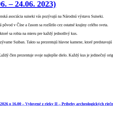
. – 24.06. 2023)
ská asociácia suiseki vás pozývajú na Národnú výstavu Suiseki.
pôvod v Číne a časom sa rozšírilo cez ostatné krajiny celého sveta.
oré sa robia na mieru pre každý jednotlivý kus.
zývame Suiban. Takto sa prezentujú hlavne kamene, ktoré predstavujú kra
ždý člen prezentuje svoje najlepšie dielo. Každý kus je jedinečný orig
o 16.00 – Vylovené z rieky II – Príbehy archeologických riečny