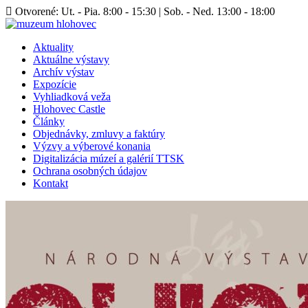
Otvorené: Ut. - Pia. 8:00 - 15:30 | Sob. - Ned. 13:00 - 18:00
Aktuality
Aktuálne výstavy
Archív výstav
Expozície
Vyhliadková veža
Hlohovec Castle
Články
Objednávky, zmluvy a faktúry
Výzvy a výberové konania
Digitalizácia múzeí a galérií TTSK
Ochrana osobných údajov
Kontakt