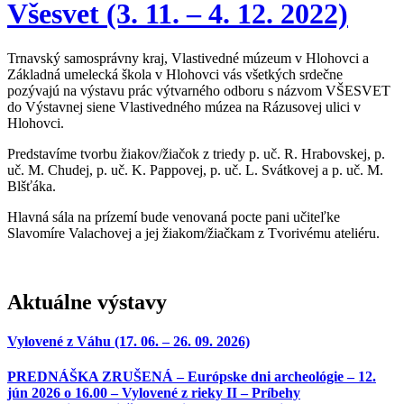
Všesvet (3. 11. – 4. 12. 2022)
Trnavský samosprávny kraj, Vlastivedné múzeum v Hlohovci a
Základná umelecká škola v Hlohovci vás všetkých srdečne
pozývajú na výstavu prác výtvarného odboru s názvom VŠESVET
do Výstavnej siene Vlastivedného múzea na Rázusovej ulici v
Hlohovci.
Predstavíme tvorbu žiakov/žiačok z triedy p. uč. R. Hrabovskej, p.
uč. M. Chudej, p. uč. K. Pappovej, p. uč. L. Svátkovej a p. uč. M.
Blšťáka.
Hlavná sála na prízemí bude venovaná pocte pani učiteľke
Slavomíre Valachovej a jej žiakom/žiačkam z Tvorivému ateliéru.
Aktuálne výstavy
Vylovené z Váhu (17. 06. – 26. 09. 2026)
PREDNÁŠKA ZRUŠENÁ – Európske dni archeológie – 12.
jún 2026 o 16.00 – Vylovené z rieky II – Príbehy