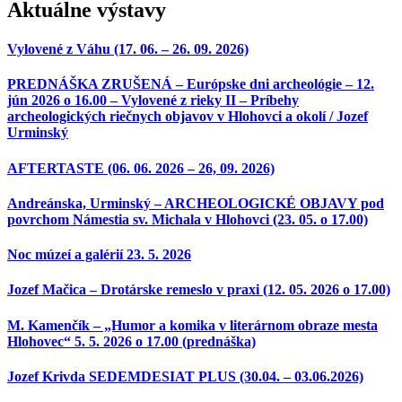
Aktuálne výstavy
Vylovené z Váhu (17. 06. – 26. 09. 2026)
PREDNÁŠKA ZRUŠENÁ – Európske dni archeológie – 12.
jún 2026 o 16.00 – Vylovené z rieky II – Príbehy
archeologických riečnych objavov v Hlohovci a okolí / Jozef
Urminský
AFTERTASTE (06. 06. 2026 – 26, 09. 2026)
Andreánska, Urminský – ARCHEOLOGICKÉ OBJAVY pod
povrchom Námestia sv. Michala v Hlohovci (23. 05. o 17.00)
Noc múzeí a galérií 23. 5. 2026
Jozef Mačica – Drotárske remeslo v praxi (12. 05. 2026 o 17.00)
M. Kamenčík – „Humor a komika v literárnom obraze mesta
Hlohovec“ 5. 5. 2026 o 17.00 (prednáška)
Jozef Krivda SEDEMDESIAT PLUS (30.04. – 03.06.2026)