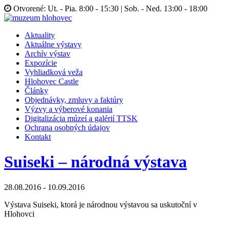
Otvorené: Ut. - Pia. 8:00 - 15:30 | Sob. - Ned. 13:00 - 18:00
Aktuality
Aktuálne výstavy
Archív výstav
Expozície
Vyhliadková veža
Hlohovec Castle
Články
Objednávky, zmluvy a faktúry
Výzvy a výberové konania
Digitalizácia múzeí a galérií TTSK
Ochrana osobných údajov
Kontakt
Suiseki – národná výstava
28.08.2016 - 10.09.2016
Výstava Suiseki, ktorá je národnou výstavou sa uskutoční v
Hlohovci