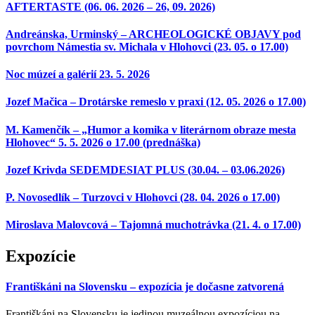
AFTERTASTE (06. 06. 2026 – 26, 09. 2026)
Andreánska, Urminský – ARCHEOLOGICKÉ OBJAVY pod
povrchom Námestia sv. Michala v Hlohovci (23. 05. o 17.00)
Noc múzeí a galérií 23. 5. 2026
Jozef Mačica – Drotárske remeslo v praxi (12. 05. 2026 o 17.00)
M. Kamenčík – „Humor a komika v literárnom obraze mesta
Hlohovec“ 5. 5. 2026 o 17.00 (prednáška)
Jozef Krivda SEDEMDESIAT PLUS (30.04. – 03.06.2026)
P. Novosedlík – Turzovci v Hlohovci (28. 04. 2026 o 17.00)
Miroslava Malovcová – Tajomná muchotrávka (21. 4. o 17.00)
Expozície
Františkáni na Slovensku – expozícia je dočasne zatvorená
Františkáni na Slovensku je jedinou muzeálnou expozíciou na