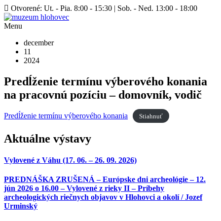
Otvorené: Ut. - Pia. 8:00 - 15:30 | Sob. - Ned. 13:00 - 18:00
Menu
december
11
2024
Predĺženie termínu výberového konania
na pracovnú pozíciu – domovník, vodič
Predĺženie termínu výberového konania
Stiahnuť
Aktuálne výstavy
Vylovené z Váhu (17. 06. – 26. 09. 2026)
PREDNÁŠKA ZRUŠENÁ – Európske dni archeológie – 12.
jún 2026 o 16.00 – Vylovené z rieky II – Príbehy
archeologických riečnych objavov v Hlohovci a okolí / Jozef
Urminský