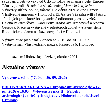
sa zapájajú deti vo veku od 6 do 15 rokov, je známa v celej Európe.
Téma v poradí 18. ročníka súťaže znie
„Máme krídla, letíme“.
Výsledky súťaže boli vyhlásené 1. októbra 2021 v kine Úsmev.
Vlastivedné múzeum v Hlohovci a ELAP pre Vás pripravili výstavu
súťažných prác, ktoré boli posúdené odbornou porotou v zložení
Helena Pekarovičová, Karol Felix, Radoslava Hrabovská a Andrea
Geseová. Práce sú vystavené v priestoroch dolnej výstavnej siene
Robotníckeho domu na Rázusovej ulici v Hlohovci.
Výstava bude prebiehať v dňoch od 2. 10. do 30. 11. 2021 –
Výstavná sieň Vlastivedného múzea, Rázusova 6, Hlohovec.
záznam Hlohovskej televízie, október 2021
Aktuálne výstavy
Vylovené z Váhu (17. 06. – 26. 09. 2026)
PREDNÁŠKA ZRUŠENÁ – Európske dni archeológie – 12.
jún 2026 o 16.00 – Vylovené z rieky II – Príbehy
archeologických riečnych objavov v Hlohovci a okolí / Jozef
Urminský