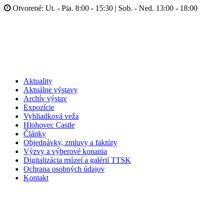
Otvorené: Ut. - Pia. 8:00 - 15:30 | Sob. - Ned. 13:00 - 18:00
Aktuality
Aktuálne výstavy
Archív výstav
Expozície
Vyhliadková veža
Hlohovec Castle
Články
Objednávky, zmluvy a faktúry
Výzvy a výberové konania
Digitalizácia múzeí a galérií TTSK
Ochrana osobných údajov
Kontakt