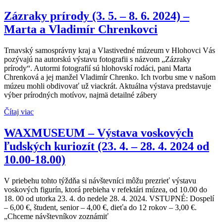
Zázraky prírody (3. 5. – 8. 6. 2024) –
Marta a Vladimír Chrenkovci
Trnavský samosprávny kraj a Vlastivedné múzeum v Hlohovci Vás
pozývajú na autorskú výstavu fotografii s názvom „Zázraky
prírody“. Autormi fotografií sú hlohovskí rodáci, pani Marta
Chrenková a jej manžel Vladimír Chrenko. Ich tvorbu sme v našom
múzeu mohli obdivovať už viackrát. Aktuálna výstava predstavuje
výber prírodných motívov, najmä detailné zábery
Čítaj viac
WAXMUSEUM – Výstava voskových
ľudských kuriozít (23. 4. – 28. 4. 2024 od
10.00-18.00)
V priebehu tohto týždňa si návštevníci môžu prezrieť výstavu
voskových figurín, ktorá prebieha v refektári múzea, od 10.00 do
18. 00 od utorka 23. 4. do nedele 28. 4. 2024. VSTUPNÉ: Dospelí
– 6,00 €, študent, senior – 4,00 €, dieťa do 12 rokov – 3,00 €.
„Chceme návštevníkov zoznámiť