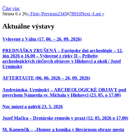
Čítaj viac
Strana 6 z 26
« First
‹ Previous
2
3
4
5
6
7
8
9
10
Next ›
Last »
Aktuálne výstavy
Vylovené z Váhu (17. 06. – 26. 09. 2026)
PREDNÁŠKA ZRUŠENÁ – Európske dni archeológie – 12.
jún 2026 o 16.00 – Vylovené z rieky II – Príbehy
archeologických riečnych objavov v Hlohovci a okolí / Jozef
Urminský
AFTERTASTE (06. 06. 2026 – 26, 09. 2026)
Andreánska, Urminský – ARCHEOLOGICKÉ OBJAVY pod
povrchom Námestia sv. Michala v Hlohovci (23. 05. o 17.00)
Noc múzeí a galérií 23. 5. 2026
Jozef Mačica – Drotárske remeslo v praxi (12. 05. 2026 o 17.00)
M. Kamenčík – „Humor a komika v literárnom obraze mesta