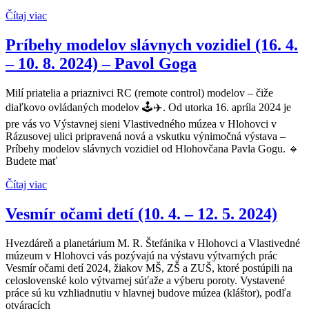
Čítaj viac
Príbehy modelov slávnych vozidiel (16. 4.
– 10. 8. 2024) – Pavol Goga
Milí priatelia a priaznivci RC (remote control) modelov – čiže
diaľkovo ovládaných modelov 🕹✈️. Od utorka 16. apríla 2024 je
pre vás vo Výstavnej sieni Vlastivedného múzea v Hlohovci v
Rázusovej ulici pripravená nová a vskutku výnimočná výstava –
Príbehy modelov slávnych vozidiel od Hlohovčana Pavla Gogu. 🔹
Budete mať
Čítaj viac
Vesmír očami detí (10. 4. – 12. 5. 2024)
Hvezdáreň a planetárium M. R. Štefánika v Hlohovci a Vlastivedné
múzeum v Hlohovci vás pozývajú na výstavu výtvarných prác
Vesmír očami detí 2024, žiakov MŠ, ZŠ a ZUŠ, ktoré postúpili na
celoslovenské kolo výtvarnej súťaže a výberu poroty. Vystavené
práce sú ku vzhliadnutiu v hlavnej budove múzea (kláštor), podľa
otváracích