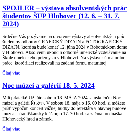
SPOJLER – výstava absolventských prác
študentov ŠUP Hlohovec (12. 6. – 31. 7.
2024)
Srdečne Vás pozývame na otvorenie výstavy absolventských prác
študentov odborov GRAFICKÝ DIZAJN a FOTOGRAFICKÝ
DIZAJN, ktoré sa bude konať 12. júna 2024 v Robotníckom dome
v Hlohovci. Absolventi ukončili odborné umelecké vzdelávanie na
Škole umeleckého priemyslu v Hlohovci. Na výstave sú maturitné
práce, ktoré žiaci realizovali na zadanú formu maturitnej
Čítaj viac
Noc múzeí a galérií 18. 5. 2024
Milí priatelia! Už túto sobotu 18. MÁJA 2024 sa uskutoční Noc
múzeí a galérií 🗿🌙✨. V sobotu 18. mája o 16. 00 hod. si môžete
prísť vypočuť koncert vážnej hudby do refektára v hlavnej budove
múzea – františkánsky kláštor, o 17. 30 hod. sa začína prednáška
Hlohovecký hrad a zámok,
Čítaj viac