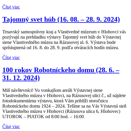
Čítaj viac
Tajomný svet húb (16. 08. – 28. 9. 2024)
Trnavský samosprávny kraj a Vlastivedné múzeum v Hlohovci vás
pozývajú na prehliadku výstavy Tajomný svet húb do Výstavnej
siene Vlastivedného múzea na Rázusovej ul. 6. Výstava bude
sprístupnená od 16. 8. do 28. 9. podľa otváracích hodín múzea.
Čítaj viac
100 rokov Robotníckeho domu (28. 6. –
31. 12. 2024)
Milí návštevníci! Vo vonkajšom areáli Výstavnej siene
Vlastivedného múzea v Hlohovci, na Rázusovej ulici č., už nájdete
fotodokumentárnu výstavu, ktorá Vám priblíži storočnicu
Robotníckeho domu 1924 – 2024. Tešíme sa na Vás Výstavná sieň
Vlastivedného múzea v Hlohovci (Rázusova ulica 6, Hlohovec)
UTOROK – PIATOK od 8:00 hod. – 16:00
Čítaj viac