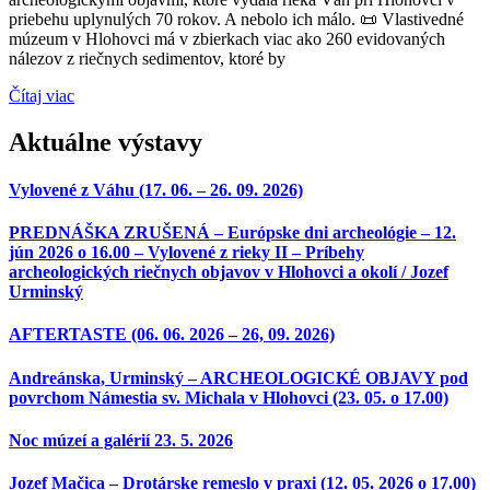
priebehu uplynulých 70 rokov. A nebolo ich málo. 📜 Vlastivedné
múzeum v Hlohovci má v zbierkach viac ako 260 evidovaných
nálezov z riečnych sedimentov, ktoré by
Čítaj viac
Aktuálne výstavy
Vylovené z Váhu (17. 06. – 26. 09. 2026)
PREDNÁŠKA ZRUŠENÁ – Európske dni archeológie – 12.
jún 2026 o 16.00 – Vylovené z rieky II – Príbehy
archeologických riečnych objavov v Hlohovci a okolí / Jozef
Urminský
AFTERTASTE (06. 06. 2026 – 26, 09. 2026)
Andreánska, Urminský – ARCHEOLOGICKÉ OBJAVY pod
povrchom Námestia sv. Michala v Hlohovci (23. 05. o 17.00)
Noc múzeí a galérií 23. 5. 2026
Jozef Mačica – Drotárske remeslo v praxi (12. 05. 2026 o 17.00)