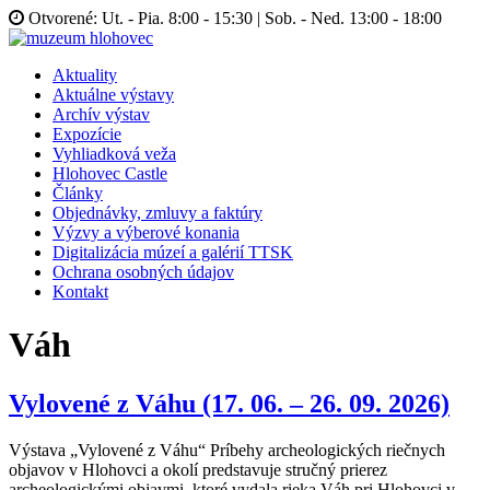
Otvorené: Ut. - Pia. 8:00 - 15:30 | Sob. - Ned. 13:00 - 18:00
Aktuality
Aktuálne výstavy
Archív výstav
Expozície
Vyhliadková veža
Hlohovec Castle
Články
Objednávky, zmluvy a faktúry
Výzvy a výberové konania
Digitalizácia múzeí a galérií TTSK
Ochrana osobných údajov
Kontakt
Váh
Vylovené z Váhu (17. 06. – 26. 09. 2026)
Výstava „Vylovené z Váhu“ Príbehy archeologických riečnych
objavov v Hlohovci a okolí predstavuje stručný prierez
archeologickými objavmi, ktoré vydala rieka Váh pri Hlohovci v