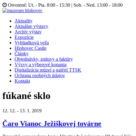
Otvorené: Ut. - Pia. 8:00 - 15:30 | Sob. - Ned. 13:00 - 18:00
Aktuality
Aktuálne výstavy
Archív výstav
Expozície
Vyhliadková veža
Hlohovec Castle
Články
Objednávky, zmluvy a faktúry
Výzvy a výberové konania
Digitalizácia múzeí a galérií TTSK
Ochrana osobných údajov
Kontakt
fúkané sklo
12. 12. - 13. 1. 2019
Čaro Vianoc Ježiškovej továrne