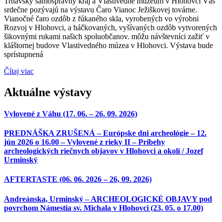
Trnavský samosprávny kraj a Vlastivedné múzeum v Hlohovci Vás
srdečne pozývajú na výstavu Čaro Vianoc Ježiškovej továrne.
Vianočné čaro ozdôb z fúkaného skla, vyrobených vo výrobni
Rozvoj v Hlohovci, a háčkovaných, vyšívaných ozdôb vytvorených
šikovnými rukami našich spoluobčanov. môžu návštevníci zažiť v
kláštornej budove Vlastivedného múzea v Hlohovci. Výstava bude
sprístupnená
Čítaj viac
Aktuálne výstavy
Vylovené z Váhu (17. 06. – 26. 09. 2026)
PREDNÁŠKA ZRUŠENÁ – Európske dni archeológie – 12.
jún 2026 o 16.00 – Vylovené z rieky II – Príbehy
archeologických riečnych objavov v Hlohovci a okolí / Jozef
Urminský
AFTERTASTE (06. 06. 2026 – 26, 09. 2026)
Andreánska, Urminský – ARCHEOLOGICKÉ OBJAVY pod
povrchom Námestia sv. Michala v Hlohovci (23. 05. o 17.00)