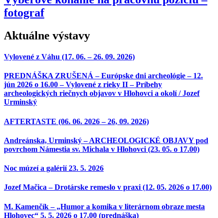
fotograf
Aktuálne výstavy
Vylovené z Váhu (17. 06. – 26. 09. 2026)
PREDNÁŠKA ZRUŠENÁ – Európske dni archeológie – 12.
jún 2026 o 16.00 – Vylovené z rieky II – Príbehy
archeologických riečnych objavov v Hlohovci a okolí / Jozef
Urminský
AFTERTASTE (06. 06. 2026 – 26, 09. 2026)
Andreánska, Urminský – ARCHEOLOGICKÉ OBJAVY pod
povrchom Námestia sv. Michala v Hlohovci (23. 05. o 17.00)
Noc múzeí a galérií 23. 5. 2026
Jozef Mačica – Drotárske remeslo v praxi (12. 05. 2026 o 17.00)
M. Kamenčík – „Humor a komika v literárnom obraze mesta
Hlohovec“ 5. 5. 2026 o 17.00 (prednáška)