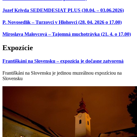
Jozef Krivda SEDEMDESIAT PLUS (30.04. – 03.06.2026)
P. Novosedlík – Turzovci v Hlohovci (28. 04. 2026 o 17.00)
Miroslava Malovcová – Tajomná muchotrávka (21. 4. o 17.00)
Expozície
Františkáni na Slovensku – expozícia je dočasne zatvorená
Františkáni na Slovensku je jedinou muzeálnou expozíciou na
Slovensku