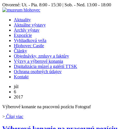
Otvorené: Ut. - Pia. 8:00 - 15:30 | Sob. - Ned. 13:00 - 18:00
Aktuality
Aktuálne výstavy
Archív výstav
Expozície
Vyhliadková veža
Hlohovec Castle
Články
Objednávky, zmluvy a faktúry
Výzvy a výberové konania
Digitalizácia múzeí a galérií TTSK
Ochrana osobných údajov
Kontakt
júl
6
2017
Výberové konanie na pracovnú pozíciu Fotograf
>
Čítaj viac
Výberové konanie na pracovnú pozíciu –