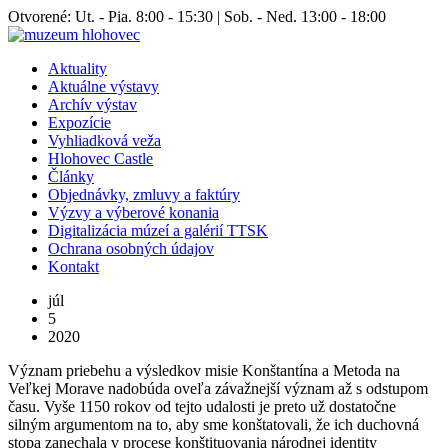
Otvorené: Ut. - Pia. 8:00 - 15:30 | Sob. - Ned. 13:00 - 18:00
Aktuality
Aktuálne výstavy
Archív výstav
Expozície
Vyhliadková veža
Hlohovec Castle
Články
Objednávky, zmluvy a faktúry
Výzvy a výberové konania
Digitalizácia múzeí a galérií TTSK
Ochrana osobných údajov
Kontakt
júl
5
2020
Význam priebehu a výsledkov misie Konštantína a Metoda na
Veľkej Morave nadobúda oveľa závažnejší význam až s odstupom
času. Vyše 1150 rokov od tejto udalosti je preto už dostatočne
silným argumentom na to, aby sme konštatovali, že ich duchovná
stopa zanechala v procese konštituovania národnej identity