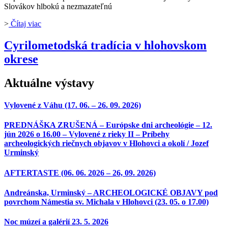
Slovákov hlbokú a nezmazateľnú
>
Čítaj viac
Cyrilometodská tradícia v hlohovskom
okrese
Aktuálne výstavy
Vylovené z Váhu (17. 06. – 26. 09. 2026)
PREDNÁŠKA ZRUŠENÁ – Európske dni archeológie – 12.
jún 2026 o 16.00 – Vylovené z rieky II – Príbehy
archeologických riečnych objavov v Hlohovci a okolí / Jozef
Urminský
AFTERTASTE (06. 06. 2026 – 26, 09. 2026)
Andreánska, Urminský – ARCHEOLOGICKÉ OBJAVY pod
povrchom Námestia sv. Michala v Hlohovci (23. 05. o 17.00)
Noc múzeí a galérií 23. 5. 2026