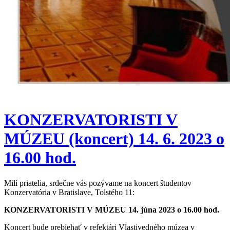
KONZERVATORISTI V
MÚZEU (koncert) 14. 6. 2023 o
16.00 hod.
Milí priatelia, srdečne vás pozývame na koncert študentov
Konzervatória v Bratislave, Tolstého 11:
KONZERVATORISTI V MÚZEU
14. júna 2023 o 16.00 hod.
Koncert bude prebiehať v refektári Vlastivedného múzea v