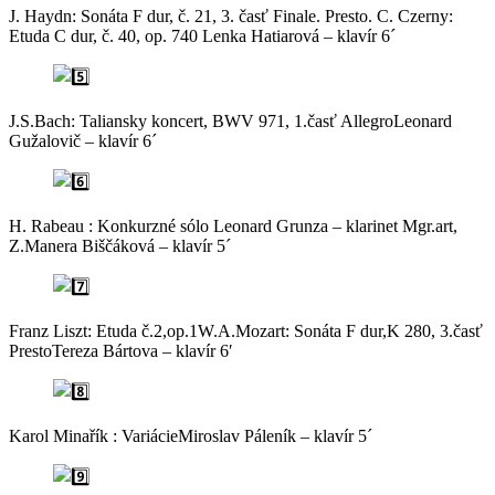
J. Haydn: Sonáta F dur, č. 21, 3. časť Finale. Presto. C. Czerny:
Etuda C dur, č. 40, op. 740 Lenka Hatiarová – klavír 6´
J.S.Bach: Taliansky koncert, BWV 971, 1.časť AllegroLeonard
Gužalovič – klavír 6´
H. Rabeau : Konkurzné sólo Leonard Grunza – klarinet Mgr.art,
Z.Manera Biščáková – klavír 5´
Franz Liszt: Etuda č.2,op.1W.A.Mozart: Sonáta F dur,K 280, 3.časť
PrestoTereza Bártova – klavír 6′
Karol Minařík : VariácieMiroslav Páleník – klavír 5´