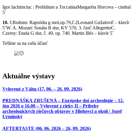
Igor Iachimciuc : Prelúdium a ToccatinaMargaréta Hercova – cimbal
5´
10.
J.Brahms: Rapsódia g mol,op.79,č.2Leonard Gužalovič – klavír
5’W. A. Mozart: Sonáta B dur, KV 570, 3. časť AllegrettoC.
Czerny: Etuda G dur, č. 49, op. 740. Martin Illés – klavír 5´
Tešíme sa na vašu účasť
Aktuálne výstavy
Vylovené z Váhu (17. 06. – 26. 09. 2026)
PREDNÁŠKA ZRUŠENÁ – Európske dni archeológie – 12.
jún 2026 o 16.00 – Vylovené z rieky II – Príbehy
archeologických riečnych objavov v Hlohovci a okolí / Jozef
Urminský
AFTERTASTE (06. 06. 2026 – 26, 09. 2026)