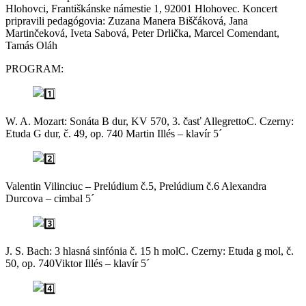
Hlohovci, Františkánske námestie 1, 92001 Hlohovec. Koncert
pripravili pedagógovia: Zuzana Manera Biščáková, Jana
Martinčeková, Iveta Sabová, Peter Drlička, Marcel Comendant,
Tamás Oláh
PROGRAM:
W. A. Mozart: Sonáta B dur, KV 570, 3. časť AllegrettoC. Czerny:
Etuda G dur, č. 49, op. 740 Martin Illés – klavír 5´
Valentin Vilinciuc – Prelúdium č.5, Prelúdium č.6 Alexandra
Durcova – cimbal 5´
J. S. Bach: 3 hlasná sinfónia č. 15 h molC. Czerny: Etuda g mol, č.
50, op. 740Viktor Illés – klavír 5´