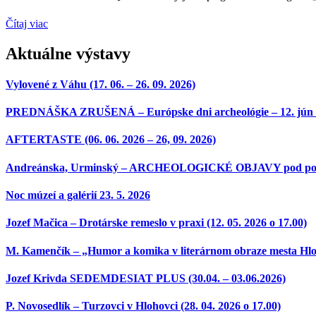
Čítaj viac
Aktuálne výstavy
Vylovené z Váhu (17. 06. – 26. 09. 2026)
PREDNÁŠKA ZRUŠENÁ – Európske dni archeológie – 12. jún 2026 
AFTERTASTE (06. 06. 2026 – 26, 09. 2026)
Andreánska, Urminský – ARCHEOLOGICKÉ OBJAVY pod povrchom
Noc múzeí a galérií 23. 5. 2026
Jozef Mačica – Drotárske remeslo v praxi (12. 05. 2026 o 17.00)
M. Kamenčík – „Humor a komika v literárnom obraze mesta Hloh
Jozef Krivda SEDEMDESIAT PLUS (30.04. – 03.06.2026)
P. Novosedlík – Turzovci v Hlohovci (28. 04. 2026 o 17.00)