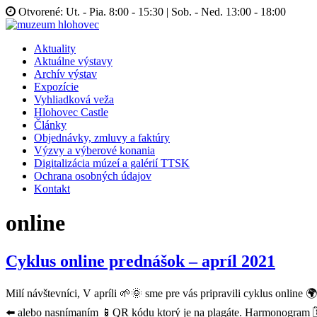
Otvorené: Ut. - Pia. 8:00 - 15:30 | Sob. - Ned. 13:00 - 18:00
Aktuality
Aktuálne výstavy
Archív výstav
Expozície
Vyhliadková veža
Hlohovec Castle
Články
Objednávky, zmluvy a faktúry
Výzvy a výberové konania
Digitalizácia múzeí a galérií TTSK
Ochrana osobných údajov
Kontakt
online
Cyklus online prednášok – apríl 2021
Milí návštevníci, V apríli 🌱🌞 sme pre vás pripravili cyklus online 
⬅️ alebo nasnímaním 📱QR kódu ktorý je na plagáte. Harmonogram 