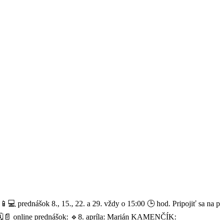
🌍📱💻 prednášok 8., 15., 22. a 29. vždy o 15:00 🕒 hod. Pripojiť sa na
🗓📄 online prednášok: 🔹8. apríla: Marián KAMENČÍK: