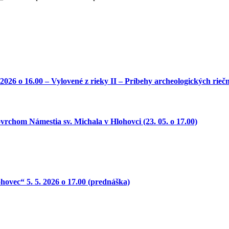
o 16.00 – Vylovené z rieky II – Príbehy archeologických riečny
 Námestia sv. Michala v Hlohovci (23. 05. o 17.00)
ovec“ 5. 5. 2026 o 17.00 (prednáška)