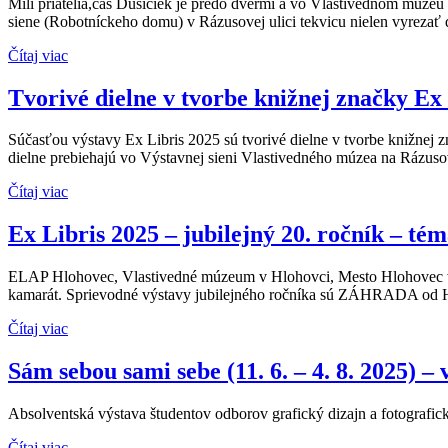
Milí priatelia,čas Dušičiek je predo dvermi a vo Vlastivednom múzeu 
siene (Robotníckeho domu) v Rázusovej ulici tekvicu nielen vyrezať d
Čítaj viac
Tvorivé dielne v tvorbe knižnej značky Ex L
Súčasťou výstavy Ex Libris 2025 sú tvorivé dielne v tvorbe knižnej zn
dielne prebiehajú vo Výstavnej sieni Vlastivedného múzea na Rázusov
Čítaj viac
Ex Libris 2025 – jubilejný 20. ročník – tém
ELAP Hlohovec, Vlastivedné múzeum v Hlohovci, Mesto Hlohovec vá
kamarát. Sprievodné výstavy jubilejného ročníka sú ZÁHRADA od Han D
Čítaj viac
Sám sebou sami sebe (11. 6. – 4. 8. 2025) – 
Absolventská výstava študentov odborov grafický dizajn a fotografi
Čítaj viac