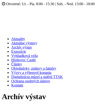
Otvorené: Ut. - Pia. 8:00 - 15:30 | Sob. - Ned. 13:00 - 18:00
Aktuality
Aktuálne výstavy
Archív výstav
Expozície
Vyhliadková veža
Hlohovec Castle
Články
Objednávky, zmluvy a faktúry
Výzvy a výberové konania
Digitalizácia múzeí a galérií TTSK
Ochrana osobných údajov
Kontakt
Archív výstav