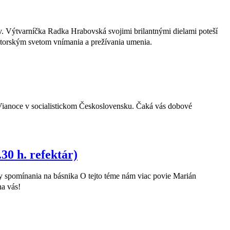
v. Výtvarníčka Radka Hrabovská svojimi brilantnými dielami poteší
torským svetom vnímania a prežívania umenia.
 Vianoce v socialistickom Československu. Čaká vás dobové
30 h. refektár)
y spomínania na básnika O tejto téme nám viac povie Marián
na vás!