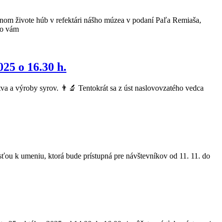
mnom živote húb v refektári nášho múzea v podaní Paľa Remiaša,
avo vám
25 o 16.30 h.
va a výroby syrov. 👨‍🔬 Tentokrát sa z úst naslovovzatého vedca
u k umeniu, ktorá bude prístupná pre návštevníkov od 11. 11. do