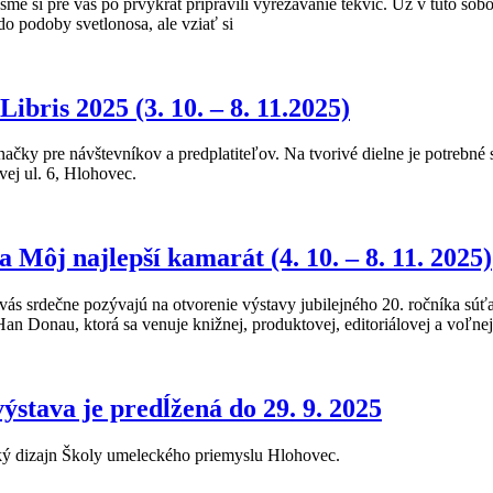
sme si pre vás po prvýkrát pripravili vyrezávanie tekvíc. Už v túto sob
o podoby svetlonosa, ale vziať si
ibris 2025 (3. 10. – 8. 11.2025)
ačky pre návštevníkov a predplatiteľov. Na tvorivé dielne je potrebné s
ej ul. 6, Hlohovec.
a Môj najlepší kamarát (4. 10. – 8. 11. 2025)
s srdečne pozývajú na otvorenie výstavy jubilejného 20. ročníka 
onau, ktorá sa venuje knižnej, produktovej, editoriálovej a voľnej i
výstava je predĺžená do 29. 9. 2025
cký dizajn Školy umeleckého priemyslu Hlohovec.