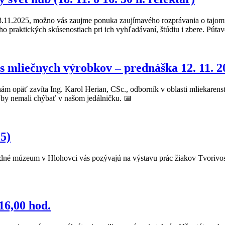
 18.11.2025, možno vás zaujme ponuka zaujímavého rozprávania o tajo
jeho praktických skúsenostiach pri ich vyhľadávaní, štúdiu i zbere. Pút
s mliečnych výrobkov – prednáška 12. 11. 20
m opäť zavíta Ing. Karol Herian, CSc., odborník v oblasti mliekarenst
 by nemali chýbať v našom jedálničku. 📅
25)
é múzeum v Hlohovci vás pozývajú na výstavu prác žiakov Tvorivosťo
16,00 hod.