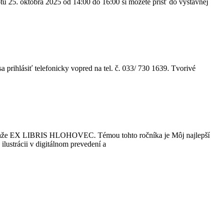
otu 25. októbra 2025 od 14:00 do 16:00 si môžete prísť do výstavnej
a prihlásiť telefonicky vopred na tel. č. 033/ 730 1639. Tvorivé
súťaže EX LIBRIS HLOHOVEC. Témou tohto ročníka je Môj najlepší
lustrácii v digitálnom prevedení a