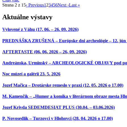
Strana 2 z 15
‹ Previous
1
2
3
4
5
6
Next ›
Last »
Aktuálne výstavy
Vylovené z Váhu (17. 06. – 26. 09. 2026)
PREDNÁŠKA ZRUŠENÁ – Európske dni archeológie – 12. jún 2026 
AFTERTASTE (06. 06. 2026 – 26, 09. 2026)
Andreánska, Urminský – ARCHEOLOGICKÉ OBJAVY pod povrchom
Noc múzeí a galérií 23. 5. 2026
Jozef Mačica – Drotárske remeslo v praxi (12. 05. 2026 o 17.00)
M. Kamenčík – „Humor a komika v literárnom obraze mesta Hloh
Jozef Krivda SEDEMDESIAT PLUS (30.04. – 03.06.2026)
P. Novosedlík – Turzovci v Hlohovci (28. 04. 2026 o 17.00)