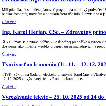
Milí priatelia, ak si budete plánovať program na utorkový podvečer
baníka, fotografa, novinára a popularizátora ríše húb. Dozviete sa o 
Čítaj viac
Ing. Karol Herian, CSc. – Zdravotný príno
🥛 Zaujímate sa o zdravú výživu? Po úspešnej prednáške o syroch k ná
dozvieme, ako mliečne výrobky prospievajú nášmu zdraviu – a prečo
Čítaj viac
Tvorivosťou k umeniu (11. 11. – 12. 12. 20
TTSK, Súkromná škola umeleckého priemyslu Topoľčany a Vlastivedn
12. 12. 2025 vo výstavnej sieni v Robotníckom dome.
Čítaj viac
Vyrezávanie tekvíc – 25. 10. 2025 od 14 do 