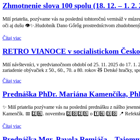
Zhmotnenie slova 100 spolu (18. 12. – 1. 2.
Milí priatelia, pozývame vás na poslednú tohtoročnú vernisáž v múze
oči aj dušu 👁️✨.Hudobník Dano Gőrőg prostredníctvom zhudobnených
Čítaj viac
RETRO VIANOCE v socialistickom Českoslov
Milí návštevníci, v predvianočnom období od 25. 11. 2025 do 17. 1
zariadenie obývačiek z 50., 60., 70. a 80. rokov 🧸 Detské hračky, spo
Čítaj viac
Prednáška PhDr. Mariána Kamenčíka, PhD. –
✨ Milí priatelia pozývame vás na poslednú prednášku z nášho jesenn
Kamenčík. 📅 2️⃣6️⃣. novembra 2️⃣0️⃣2️⃣5️⃣ o 1️⃣6️⃣:3️⃣0️⃣ 📍 Refek
Čítaj viac
Prednáška Mgr. Pavola Remiáša – Tajomný s