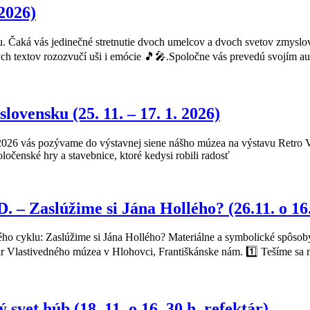
 2026)
u. Čaká vás jedinečné stretnutie dvoch umelcov a dvoch svetov zmyslo
 textov rozozvučí uši i emócie 🎵🎤.Spoločne vás prevedú svojím au
ensku (25. 11. – 17. 1. 2026)
. 2026 vás pozývame do výstavnej siene nášho múzea na výstavu Retro
ločenské hry a stavebnice, ktoré kedysi robili radosť
 Zaslúžime si Jána Hollého? (26.11. o 16.
ého cyklu: Zaslúžime si Jána Hollého? Materiálne a symbolické spôsob
tár Vlastivedného múzea v Hlohovci, Františkánske nám. 1️⃣ Tešíme sa 
vet húb (18. 11. o 16. 30 h. refektár)